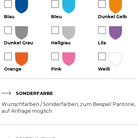
X
X
X
Blau
Bleu
Dunkel Gelb
X
X
X
Dunkel Grau
Hellgrau
Lila
X
X
X
Orange
Pink
Weiß
SONDERFARBE
Wunschfarben / Sonderfarben, zum Beispiel Pantone,
auf Anfrage möglich.