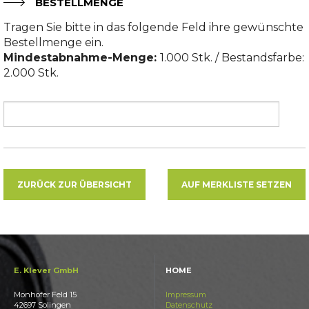
BESTELLMENGE
Tragen Sie bitte in das folgende Feld ihre gewünschte
Bestellmenge ein.
Mindestabnahme-Menge:
1.000 Stk. / Bestandsfarbe:
2.000 Stk.
ZURÜCK ZUR ÜBERSICHT
AUF MERKLISTE SETZEN
E. Klever GmbH
HOME
Monhofer Feld 15
Impressum
42697 Solingen
Datenschutz