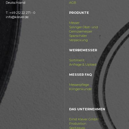
Deutschland
AGB
T: +49 212 22 271 - 0
PRODUKTE
info@klever.de
Messer
Solinger Obst- und
Gemüsemesser
Sparschäler
Verpackung
WERBEMESSER
Sortiment
Anfrage & Upload
MESSER FAQ
Messerpflege
Klingenkunde
DAS UNTERNEHMEN
Ernst Klever GmbH
Produktion
Spritzguss